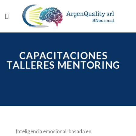
Skip
to
content
CAPACITACIONES
TALLERES MENTORING
Inteligencia emocional: basada en